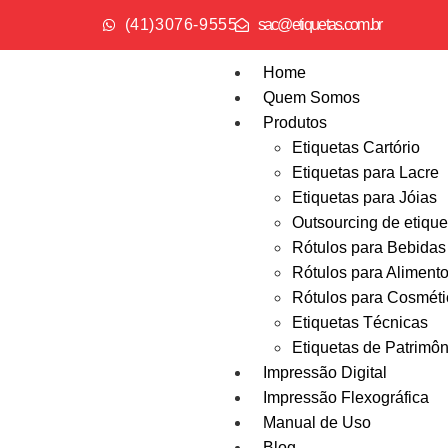
( 4 1 ) 3 0 7 6 - 9 5 5 5
sac@etiquetas.com.br
Home
Quem Somos
Produtos
Etiquetas Cartório
Etiquetas para Lacre
Etiquetas para Jóias
Outsourcing de etique
Rótulos para Bebidas
Rótulos para Aliment
Rótulos para Cosméti
Etiquetas Técnicas
Etiquetas de Patrimôn
Impressão Digital
Impressão Flexográfica
Manual de Uso
Blog