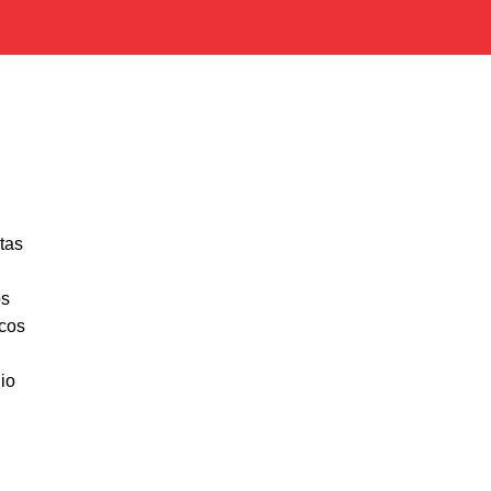
tas
os
cos
io