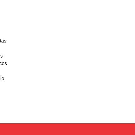
tas
os
cos
io