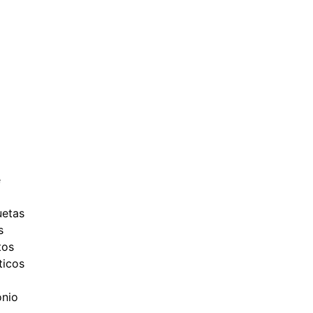
e
uetas
s
tos
ticos
ônio